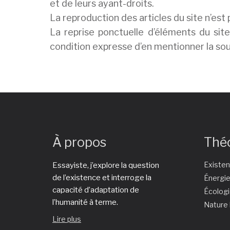
et de leurs ayant-droits.
La reproduction des articles du site n’est
La reprise ponctuelle d’éléments du sit
condition expresse d’en mentionner la sour
À propos
Thé
Existe
Essayiste, j’explore la question
de l’existence et interroge la
Énergi
capacité d’adaptation de
Écolog
l’humanité à terme.
Nature
Lire plus