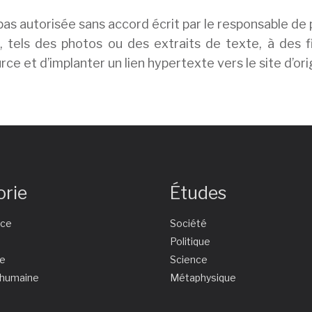
 pas autorisée sans accord écrit par le responsable de 
e, tels des photos ou des extraits de texte, à des f
ce et d’implanter un lien hypertexte vers le site d’ori
orie
Études
nce
Société
e
Politique
ie
Science
 humaine
Métaphysique