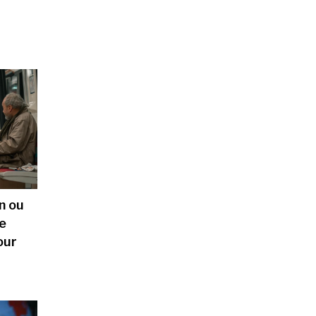
n ou
ne
our