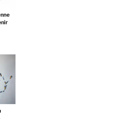
enne
enir
a
e