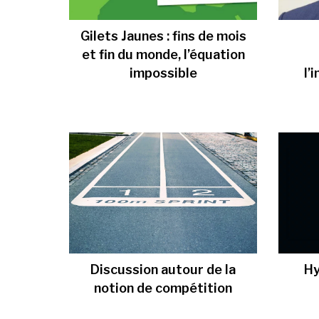
Gilets Jaunes : fins de mois
et fin du monde, l’équation
impossible
l’
Discussion autour de la
Hy
notion de compétition