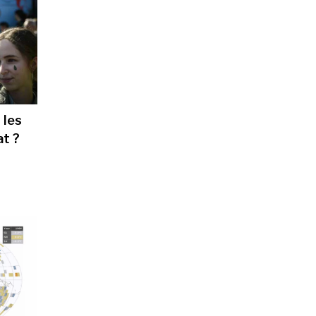
 les
at ?