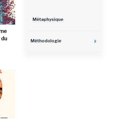
Métaphysique
ême
 du
Méthodologie