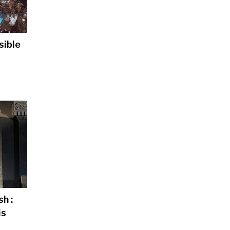
sible
h :
is