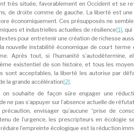
ent très située, favorablement en Occident et se r
ans, de droite comme de gauche. La liberté est une
encore économiquement. Ces présupposés ne semble
ques et industrielles actuelles de résilience
[1]
, qui
textes pour entretenir une création de richesse auss
 la nouvelle instabilité économique de court terme
e. Après tout, si l’humanité s’autodétermine, el
ème existentiel de son histoire, et tous les moyen
s sont acceptables, la liberté les autorise par déf
 de la grande accélération
[2]
.
i on souhaite de façon sûre engager une réduct
de ne pas s’appuyer sur l’absence actuelle de réfuta
 par précaution, envisager qu’aucune “prise de cons
enu de l’urgence, les prescripteurs en écologie se
 réduire l’empreinte écologique est la réduction im