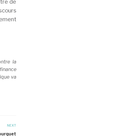
ttre de
iscours
ngement
ntre la
 finance
ique va
NEXT
Fourquet