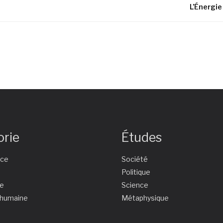
L’Énergie
orie
Études
nce
Société
e
Politique
ie
Science
 humaine
Métaphysique