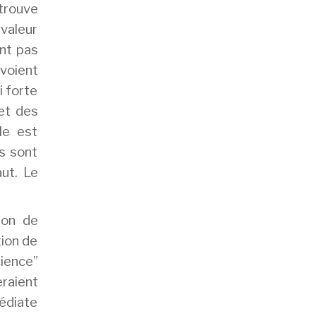
etrouve
 valeur
nt pas
 voient
i forte
 et des
le est
s sont
aut. Le
ion de
tion de
cience”
raient
médiate