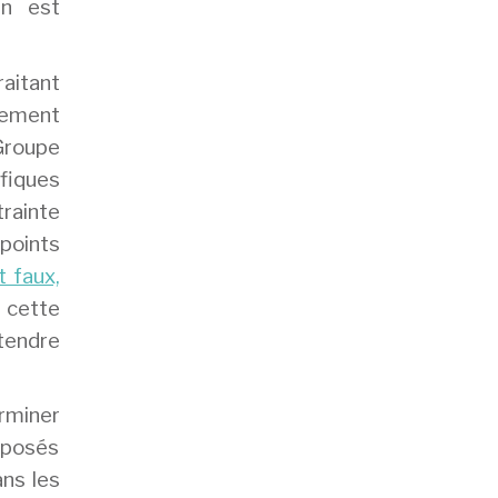
en est
raitant
llement
Groupe
ifiques
trainte
 points
t faux,
à cette
 tendre
rminer
pposés
ans les