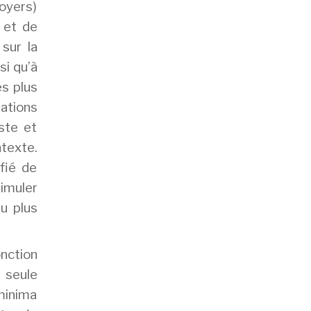
foyers)
e et de
 sur la
si qu’à
es plus
ations
ste et
ntexte.
fié de
simuler
u plus
onction
a seule
minima