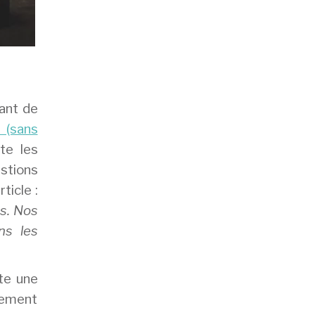
rant de
e (sans
te les
estions
ticle :
ns. Nos
ns les
ste une
fement