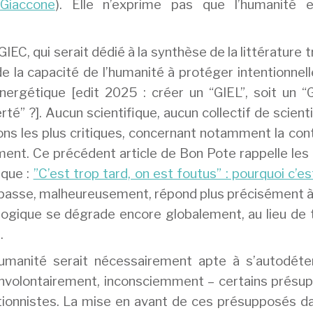
Giaccone
). Elle n’exprime pas que l’humanité 
 GIEC, qui serait dédié à la synthèse de la littérature t
 de la capacité de l’humanité à protéger intentionne
nergétique [edit 2025 : créer un “GIEL”, soit un “
rté” ?]. Aucun scientifique, aucun collectif de scient
ions les plus critiques, concernant notamment la con
gement. Ce précédent article de Bon Pote rappelle les
ique :
”C’est trop tard, on est foutus” : pourquoi c’es
i passe, malheureusement, répond plus précisément 
cologique se dégrade encore globalement, au lieu de
.
’humanité serait nécessairement apte à s’autodéte
nvolontairement, inconsciemment – certains présu
utionnistes. La mise en avant de ces présupposés d