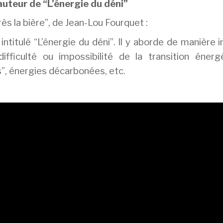
uteur de “L’énergie du déni”
ès la bière”, de Jean-Lou Fourquet :
intitulé “L’énergie du déni”. Il y aborde de manière i
fficulté ou impossibilité de la transition énergé
”, énergies décarbonées, etc.