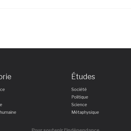
orie
Études
nce
Société
e
Politique
ie
Science
 humaine
Métaphysique
Pour soutenir l'indépendance