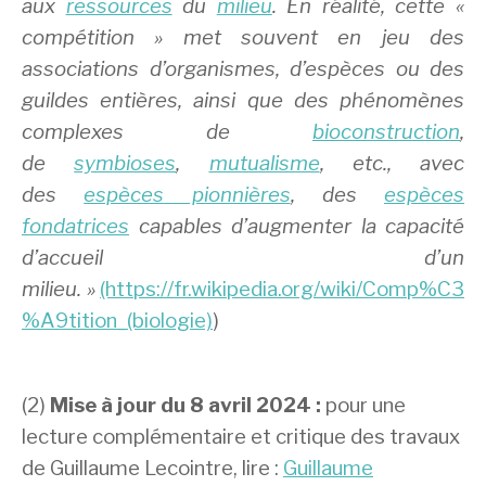
aux
ressources
du
milieu
. En réalité, cette «
compétition » met souvent en jeu des
associations d’organismes, d’espèces ou des
guildes entières, ainsi que des phénomènes
complexes de
bioconstruction
,
de
symbioses
,
mutualisme
, etc., avec
des
espèces pionnières
, des
espèces
fondatrices
capables d’augmenter la capacité
d’accueil d’un
milieu. »
(https://fr.wikipedia.org/wiki/Comp%C3
%A9tition_(biologie)
)
(2)
Mise à jour du 8 avril 2024 :
pour une
lecture complémentaire et critique des travaux
de Guillaume Lecointre, lire :
Guillaume