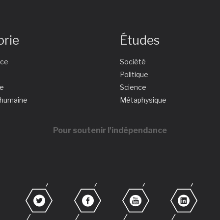
orie
Études
nce
Société
e
Politique
ie
Science
 humaine
Métaphysique
Pour soutenir l'indépendance