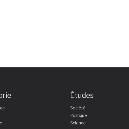
orie
Études
nce
Société
e
Politique
ie
Science