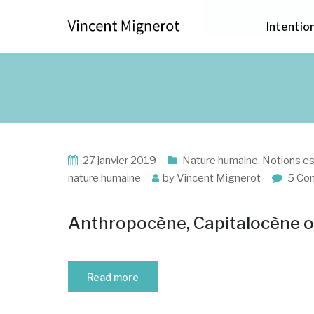
Intentio
27 janvier 2019
Nature humaine
,
Notions es
nature humaine
by
Vincent Mignerot
5 Co
Anthropocène, Capitalocène 
Read more