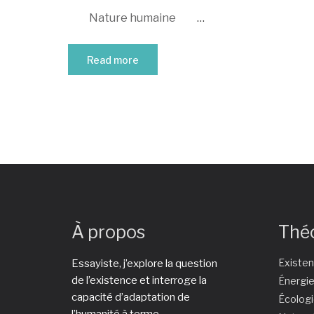
Nature humaine
…
Read more
À propos
Thé
Existe
Essayiste, j’explore la question
de l’existence et interroge la
Énergi
capacité d’adaptation de
Écolog
l’humanité à terme.