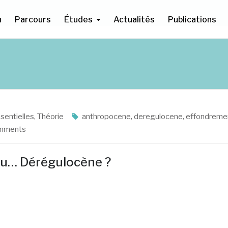
n
Parcours
Études
Actualités
Publications
sentielles
,
Théorie
anthropocene
,
deregulocene
,
effondreme
mments
ou… Dérégulocène ?