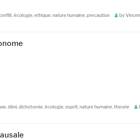
conflit
,
écologie
,
ethique
,
nature humaine
,
precaution
by
Vincen
utonome
axe
,
déni
,
dichotomie
,
écologie
,
esprit
,
nature humaine
,
theorie
causale