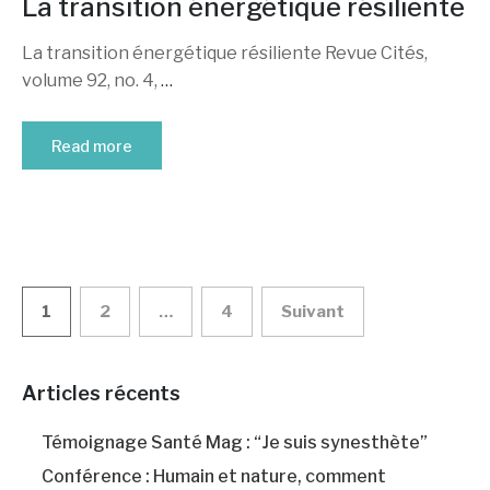
La transition énergétique résiliente
La transition énergétique résiliente Revue Cités,
volume 92, no. 4,
…
Read more
Pagination
1
2
…
4
Suivant
des
Articles récents
publications
Témoignage Santé Mag : “Je suis synesthète”
Conférence : Humain et nature, comment