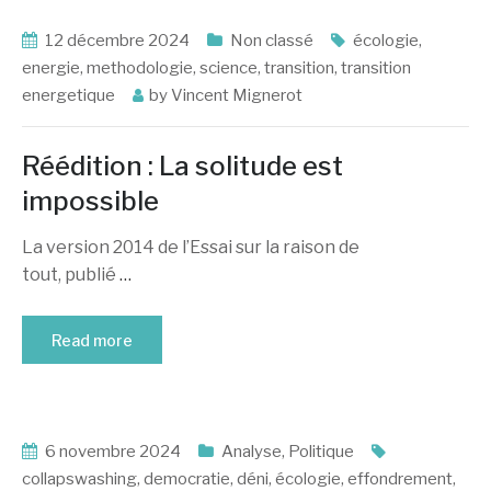
12 décembre 2024
Non classé
écologie
,
energie
,
methodologie
,
science
,
transition
,
transition
energetique
by
Vincent Mignerot
Réédition : La solitude est
impossible
La version 2014 de l’Essai sur la raison de
tout, publié
…
Read more
6 novembre 2024
Analyse
,
Politique
collapswashing
,
democratie
,
déni
,
écologie
,
effondrement
,