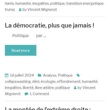
harris
,
humanité
,
inegalites
,
politique
,
transition energetique
,
trump
by
Vincent Mignerot
La démocratie, plus que jamais !
Politique par
…
Read more
16 juillet 2024
Analyse
,
Politique
collapswashing
,
déni
,
écologie
,
effondrement
,
humanité
,
inegalites
,
liberté
,
libre arbitre
,
politique
by
Vincent
Mignerot
1 Comment
La montée de l’extrême droite :