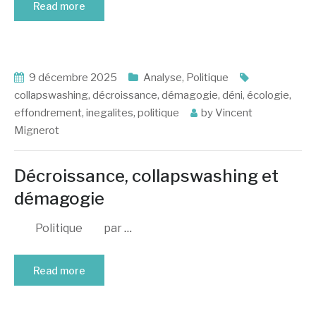
Read more
9 décembre 2025
Analyse
,
Politique
collapswashing
,
décroissance
,
démagogie
,
déni
,
écologie
,
effondrement
,
inegalites
,
politique
by
Vincent
Mignerot
Décroissance, collapswashing et
démagogie
Politique par
…
Read more