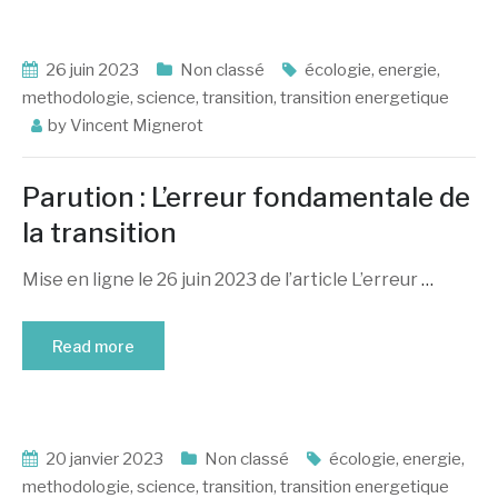
26 juin 2023
Non classé
écologie
,
energie
,
methodologie
,
science
,
transition
,
transition energetique
by
Vincent Mignerot
Parution : L’erreur fondamentale de
la transition
Mise en ligne le 26 juin 2023 de l’article L’erreur
…
Read more
20 janvier 2023
Non classé
écologie
,
energie
,
methodologie
,
science
,
transition
,
transition energetique