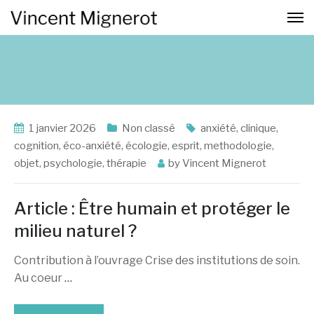
1 janvier 2026
Non classé
anxiété
,
clinique
,
cognition
,
éco-anxiété
,
écologie
,
esprit
,
methodologie
,
objet
,
psychologie
,
thérapie
by
Vincent Mignerot
Article : Être humain et protéger le
milieu naturel ?
Contribution à l’ouvrage Crise des institutions de soin.
Au coeur
…