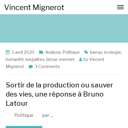
2 avril 2020
Analyse
,
Politique
barrau
,
écologie
,
humanité
,
inegalites
,
latour
,
mermet
by
Vincent
Mignerot
3 Comments
Sortir de la production ou sauver
des vies, une réponse à Bruno
Latour
Politique par
…