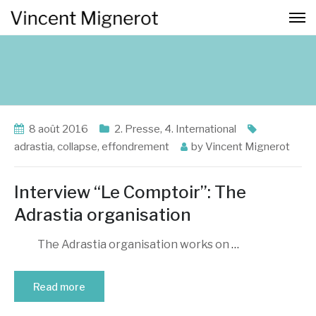
8 août 2016
2. Presse
,
4. International
adrastia
,
collapse
,
effondrement
by
Vincent Mignerot
Interview “Le Comptoir”: The
Adrastia organisation
The Adrastia organisation works on
…
Read more