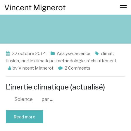
22 octobre 2014
Analyse
,
Science
climat
,
illusion
,
inertie climatique
,
methodologie
,
réchauffement
by
Vincent Mignerot
2 Comments
L’inertie climatique (actualisé)
Science par
…
Read more