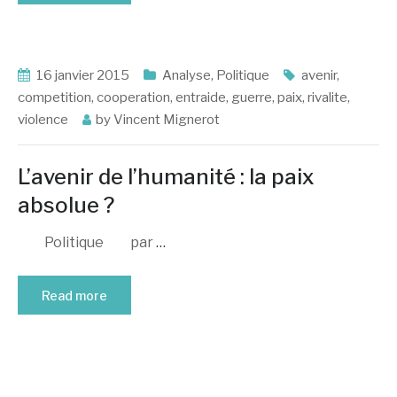
16 janvier 2015
Analyse
,
Politique
avenir
,
competition
,
cooperation
,
entraide
,
guerre
,
paix
,
rivalite
,
violence
by
Vincent Mignerot
L’avenir de l’humanité : la paix
absolue ?
Politique par
…
Read more