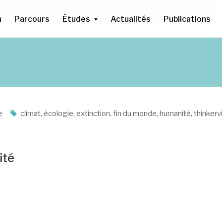
n
Parcours
Études
Actualités
Publications
e
climat
,
écologie
,
extinction
,
fin du monde
,
humanité
,
thinker
ité