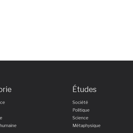
orie
Études
nce
Société
e
Politique
ie
Science
 humaine
Métaphysique