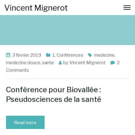
3 février 2019
1. Conférences
medecine
,
medecine douce
,
sante
by
Vincent Mignerot
2
Comments
Conférence pour Biovallée :
Pseudosciences de la santé
Read more