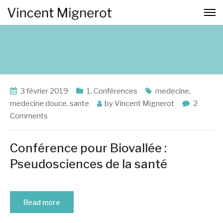
3 février 2019
1. Conférences
medecine
,
medecine douce
,
sante
by
Vincent Mignerot
2
Comments
Conférence pour Biovallée :
Pseudosciences de la santé
Read more