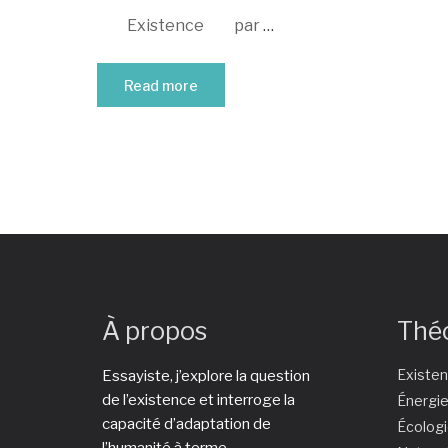
Existence par
…
Read more
À propos
Thé
Existe
Essayiste, j’explore la question
de l’existence et interroge la
Énergi
capacité d’adaptation de
Écolog
l’humanité à terme.