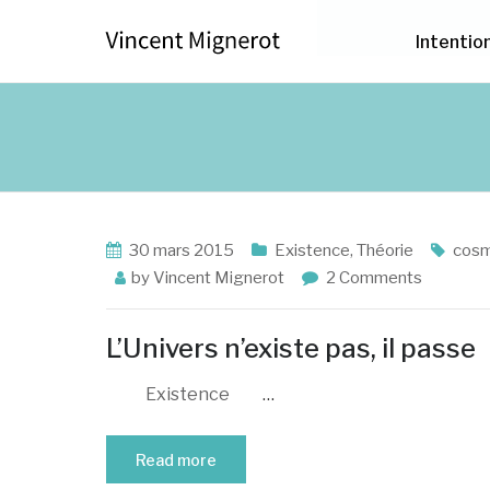
Intentio
30 mars 2015
Existence
,
Théorie
cos
by
Vincent Mignerot
2 Comments
L’Univers n’existe pas, il passe
Existence
…
Read more