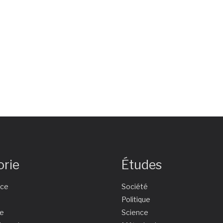
orie
Études
nce
Société
e
Politique
ie
Science