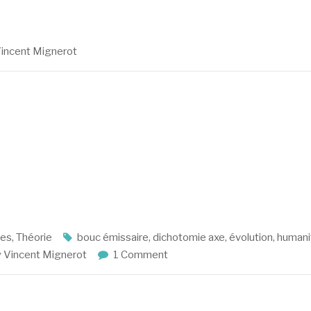
incent Mignerot
les
,
Théorie
bouc émissaire
,
dichotomie axe
,
évolution
,
humani
y
Vincent Mignerot
1 Comment